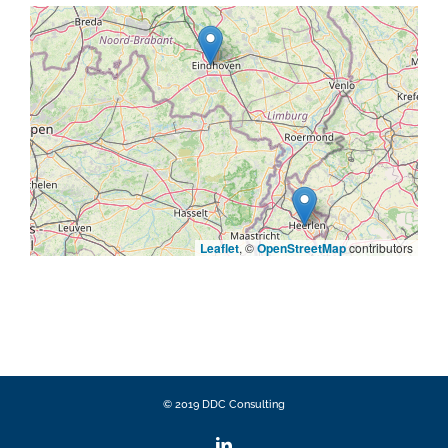
Leaflet
, ©
OpenStreetMap
contributors
© 2019 DDC Consulting
LinkedIn