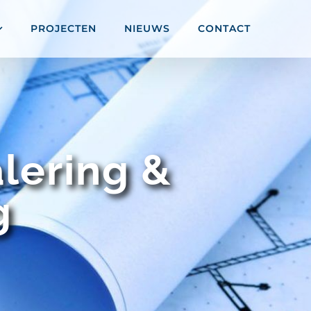
PROJECTEN
NIEUWS
CONTACT
lering &
g