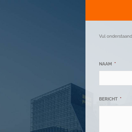
Vul onderstaand
NAAM
*
BERICHT
*