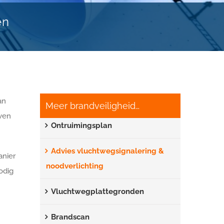
en
an
Meer brandveiligheid…
ven
Ontruimingsplan
Advies vluchtwegsignalering &
anier
noodverlichting
odig
Vluchtwegplattegronden
Brandscan