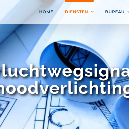
HOME
DIENSTEN
BUREAU
vluchtwegsigna
noodverlichtin