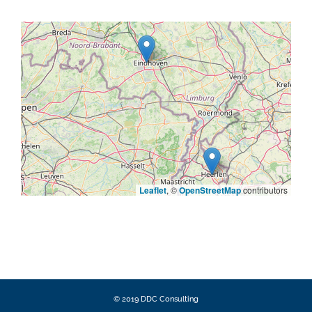
Leaflet
, ©
OpenStreetMap
contributors
© 2019 DDC Consulting