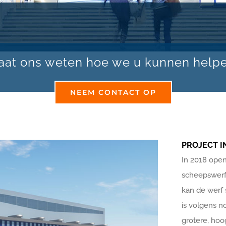
aat ons weten hoe we u kunnen help
NEEM CONTACT OP
PROJECT I
In 2018 open
scheepswerf
kan de werf 
is volgens n
grotere, hoo