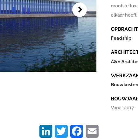
grootste lux
elkaar heeft
OPDRACHT
Feadship
ARCHITEC
A&E Archite
WERKZAA
Bouwkoste
BOUWJAA
Vanaf 2017
LinkedIn
Twitter
Facebook
Email