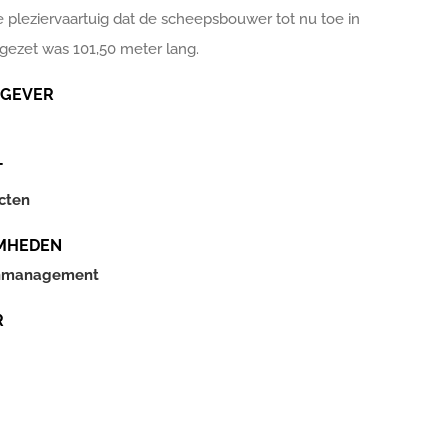
e pleziervaartuig dat de scheepsbouwer tot nu toe in
 gezet was 101,50 meter lang.
GEVER
T
cten
MHEDEN
nmanagement
R