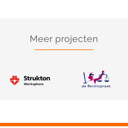
Meer projecten
Strukton Worksphere