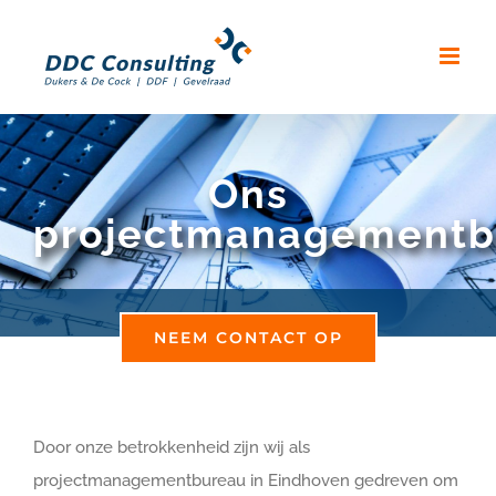
Skip
to
content
Ons
projectmanagementb
NEEM CONTACT OP
Door onze betrokkenheid zijn wij als
projectmanagementbureau in Eindhoven gedreven om