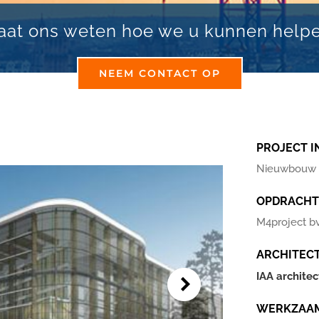
aat ons weten hoe we u kunnen help
NEEM CONTACT OP
PROJECT I
Nieuwbouw u
OPDRACHT
M4project b
ARCHITEC
IAA archite
WERKZAA