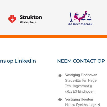
Strukton Worksphere
ons op LinkedIn
NEEM CONTACT OP
Vestiging Eindhoven
nkedIn
Stadsvilla Ten Hage
Ten Hagestraat 9
5611 EG Eindhoven
Vestiging Heerlen
Nieuw Eyckholt 292-N