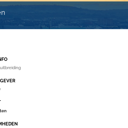
en
NFO
itbreiding
GEVER
v
T
cten
MHEDEN