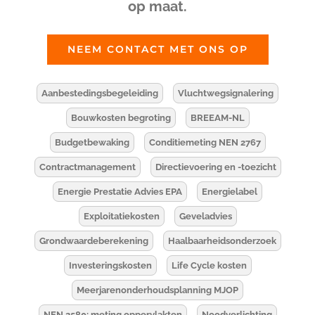
op maat.
NEEM CONTACT MET ONS OP
Aanbestedingsbegeleiding
Vluchtwegsignalering
Bouwkosten begroting
BREEAM-NL
Budgetbewaking
Conditiemeting NEN 2767
Contractmanagement
Directievoering en -toezicht
Energie Prestatie Advies EPA
Energielabel
Exploitatiekosten
Geveladvies
Grondwaardeberekening
Haalbaarheidsonderzoek
Investeringskosten
Life Cycle kosten
Meerjarenonderhoudsplanning MJOP
NEN 2580: meting oppervlakten
Noodverlichting