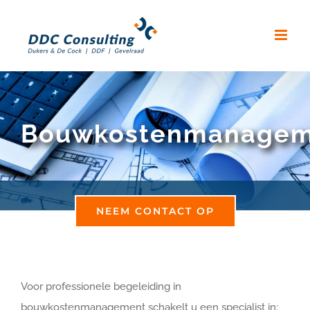
Skip
to
content
Bouwkostenmanagem
NEEM CONTACT OP
Voor professionele begeleiding in
bouwkostenmanagement schakelt u een specialist in;