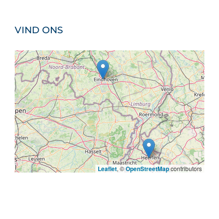
VIND ONS
Leaflet
, ©
OpenStreetMap
contributors