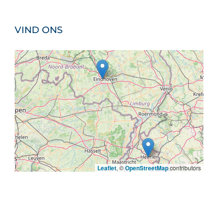
VIND ONS
Leaflet
, ©
OpenStreetMap
contributors