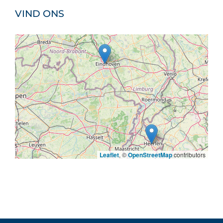
VIND ONS
Leaflet
, ©
OpenStreetMap
contributors