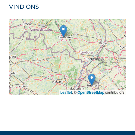
VIND ONS
Leaflet
, ©
OpenStreetMap
contributors