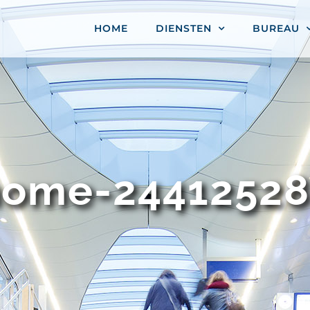
HOME
DIENSTEN
BUREAU
home-24412528