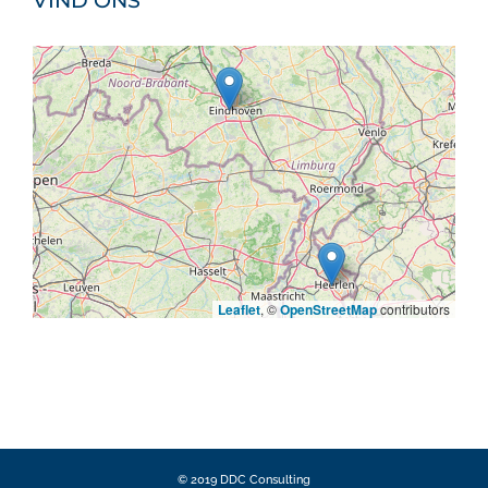
Leaflet
, ©
OpenStreetMap
contributors
© 2019 DDC Consulting