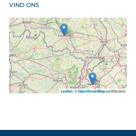
VIND ONS
Leaflet
, ©
OpenStreetMap
contributors