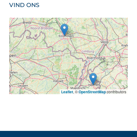
VIND ONS
Leaflet
, ©
OpenStreetMap
contributors