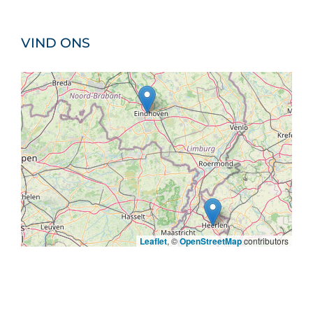
VIND ONS
Leaflet
, ©
OpenStreetMap
contributors