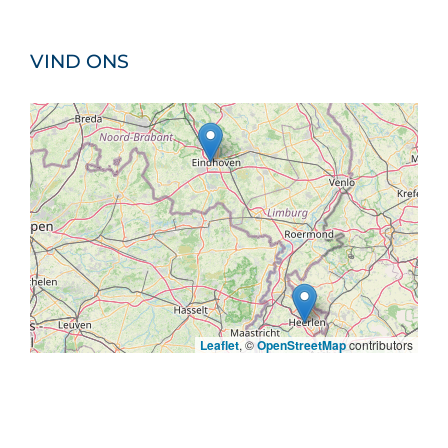
VIND ONS
Leaflet
, ©
OpenStreetMap
contributors