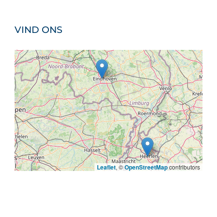
VIND ONS
Leaflet
, ©
OpenStreetMap
contributors