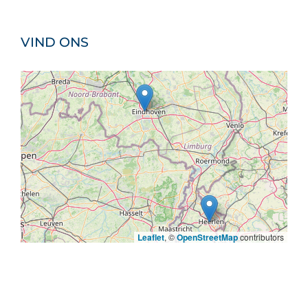
VIND ONS
Leaflet
, ©
OpenStreetMap
contributors