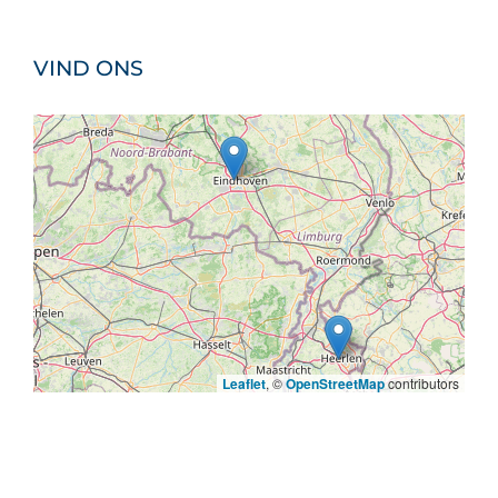
VIND ONS
Leaflet
, ©
OpenStreetMap
contributors