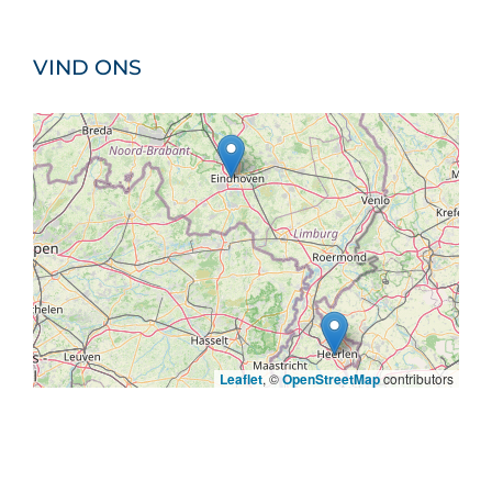
VIND ONS
Leaflet
, ©
OpenStreetMap
contributors