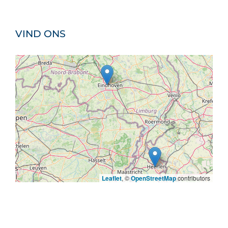
VIND ONS
Leaflet
, ©
OpenStreetMap
contributors