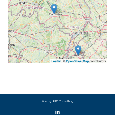
Leaflet
, ©
OpenStreetMap
contributors
© 2019 DDC Consulting
LinkedIn