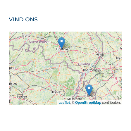
VIND ONS
Leaflet
, ©
OpenStreetMap
contributors