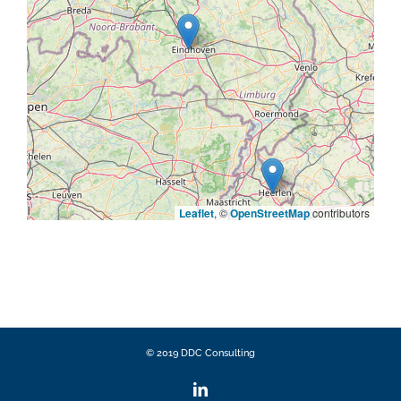
Leaflet
, ©
OpenStreetMap
contributors
© 2019 DDC Consulting
LinkedIn