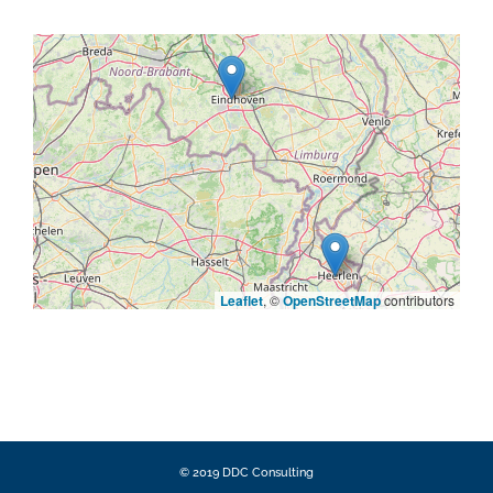
Leaflet
, ©
OpenStreetMap
contributors
© 2019 DDC Consulting