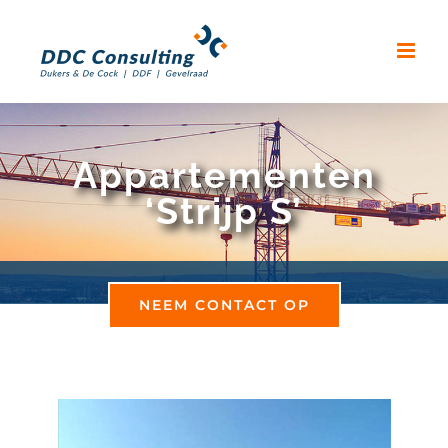
Skip
to
content
Appartementen
‘Strijp S’
NEEM CONTACT OP