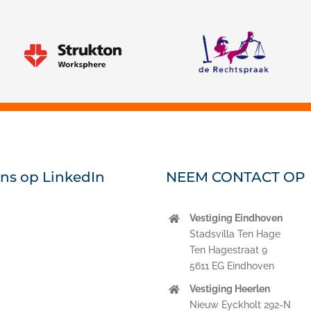
Strukton Worksphere
ons op LinkedIn
NEEM CONTACT OP
Vestiging Eindhoven
nkedIn
Stadsvilla Ten Hage
Ten Hagestraat 9
5611 EG Eindhoven
Vestiging Heerlen
Nieuw Eyckholt 292-N