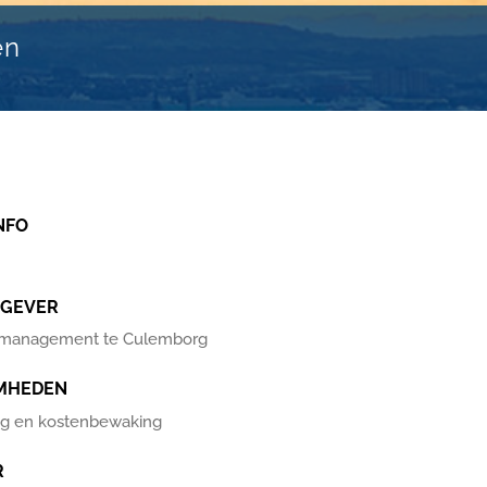
en
NFO
GEVER
tmanagement te Culemborg
MHEDEN
g en kostenbewaking
R