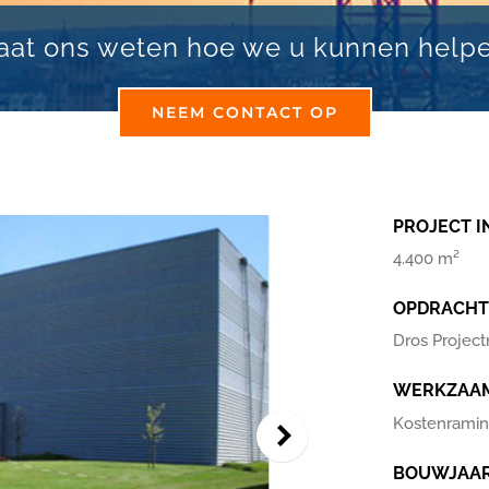
aat ons weten hoe we u kunnen help
NEEM CONTACT OP
PROJECT I
4.400 m²
OPDRACHT
Dros Projec
WERKZAA
Kostenramin
BOUWJAA