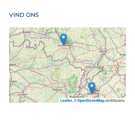
VIND ONS
Leaflet
, ©
OpenStreetMap
contributors