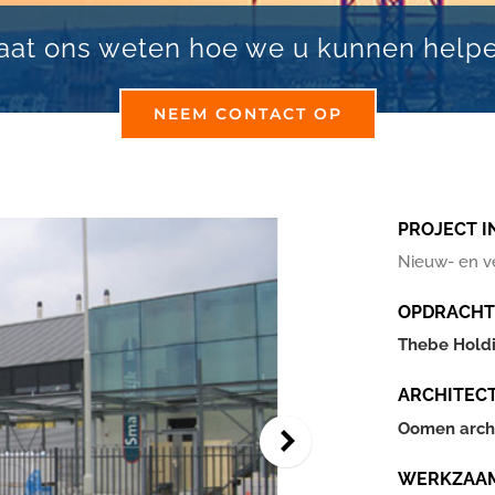
aat ons weten hoe we u kunnen help
NEEM CONTACT OP
PROJECT I
Nieuw- en v
OPDRACHT
Thebe Hold
ARCHITEC
Oomen archi
WERKZAA