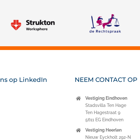
Strukton Worksphere
ons op LinkedIn
NEEM CONTACT OP
Vestiging Eindhoven
nkedIn
Stadsvilla Ten Hage
Ten Hagestraat 9
5611 EG Eindhoven
Vestiging Heerlen
Nieuw Eyckholt 292-N