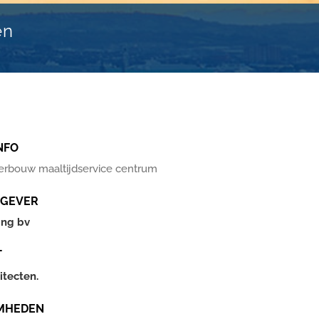
en
NFO
erbouw maaltijdservice centrum
GEVER
ing bv
T
tecten.
MHEDEN