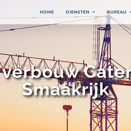
HOME
DIENSTEN
BUREAU
 verbouw Cateri
Smaakrijk