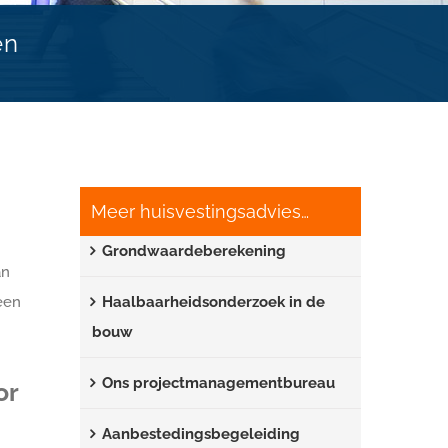
en
Meer huisvestingsadvies…
Grondwaardeberekening
an
een
Haalbaarheidsonderzoek in de
bouw
Ons projectmanagementbureau
or
Aanbestedingsbegeleiding