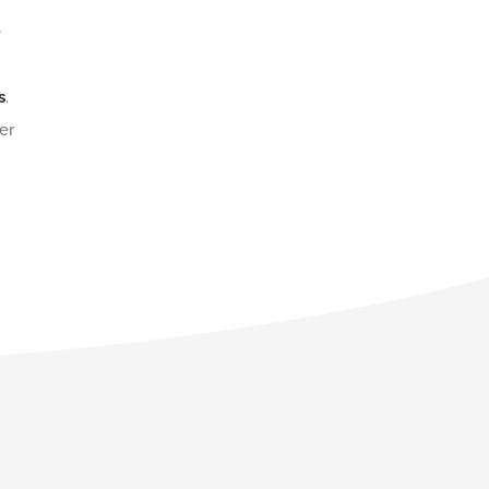
e
s
.
er