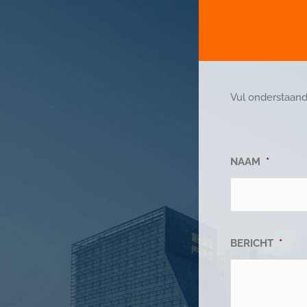
Vul onderstaand
NAAM
*
BERICHT
*