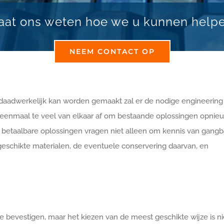
aat ons weten hoe we u kunnen help
NEEM CONTACT OP
 daadwerkelijk kan worden gemaakt zal er de nodige engineering
eenmaal te veel van elkaar af om bestaande oplossingen opnie
betaalbare oplossingen vragen niet alleen om kennis van gangb
schikte materialen, de eventuele conservering daarvan, en
te bevestigen, maar het kiezen van de meest geschikte wijze is ni