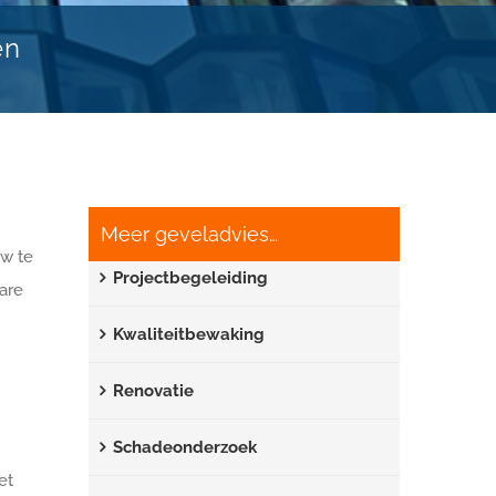
en
Meer geveladvies…
uw te
Projectbegeleiding
are
Kwaliteitbewaking
Renovatie
Schadeonderzoek
et