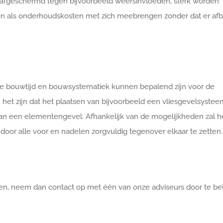
afgeschermd tegen bijvoorbeeld weersinvloeden, sterk worden
en als onderhoudskosten met zich meebrengen zonder dat er af
de bouwtijd en bouwsystematiek kunnen bepalend zijn voor de
het zijn dat het plaatsen van bijvoorbeeld een vliesgevelsystee
 dan een elementengevel. Afhankelijk van de mogelijkheden zal h
r alle voor en nadelen zorgvuldig tegenover elkaar te zetten.
gen, neem dan contact op met één van onze adviseurs door te be