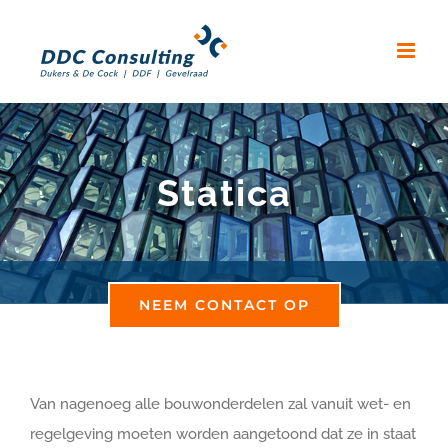
Skip
to
content
Statica
NEEM CONTACT OP
Van nagenoeg alle bouwonderdelen zal vanuit wet- en
regelgeving moeten worden aangetoond dat ze in staat