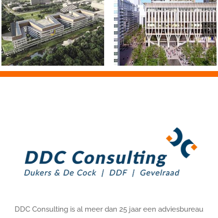
Feringa Building Rijksuniversiteit Groningen
DDC Consulting is al meer dan 25 jaar een adviesbureau